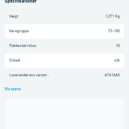
Specifikationer
Vægt
:
1,271 Kg
Varegruppe
:
73-100
Pakkestørrelse
:
10
Enhed
:
stk
Leverandørens varenr.
:
A7616A5
Vis mere