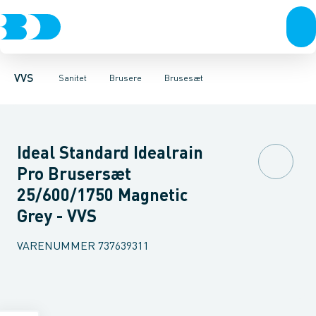
Rør & fittings
Toiletter, sæder og cisterner
Håndbrusere
Bruseslanger
Pressfittings & rør
Brusesæt
Vaske
Kuglehaner & ventiler
Armaturer
Brusestænger
Brusere
Hovedbru
Baderum
Afløb 
VVS
Sanitet
Brusere
Brusesæt
Ideal Standard Idealrain
Pro Brusersæt
25/600/1750 Magnetic
Grey - VVS
VARENUMMER
737639311