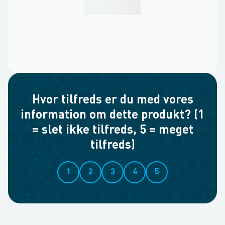
Hvor tilfreds er du med vores
information om dette produkt? (1
= slet ikke tilfreds, 5 = meget
tilfreds)
1
2
3
4
5