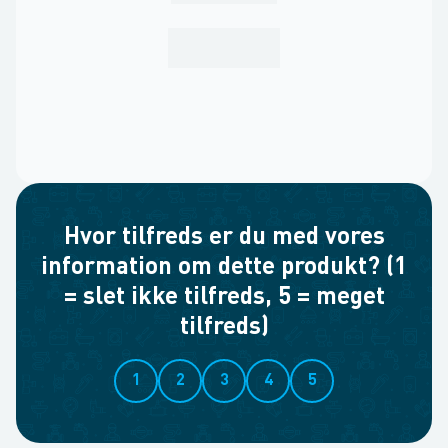
Hvor tilfreds er du med vores
information om dette produkt? (1
= slet ikke tilfreds, 5 = meget
tilfreds)
1
2
3
4
5