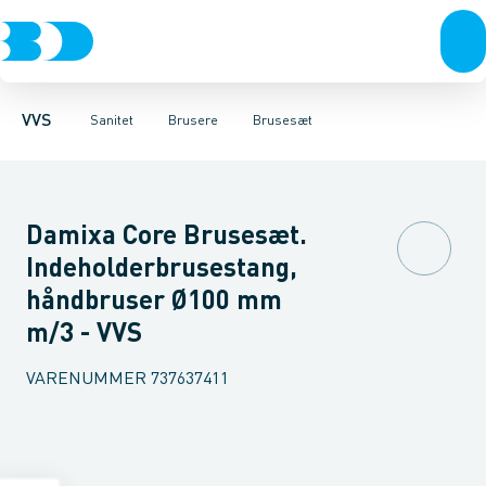
Rør & fittings
Toiletter, sæder og cisterner
Håndbrusere
Bruseslanger
Pressfittings & rør
Brusesæt
Vaske
Kuglehaner & ventiler
Armaturer
Brusestænger
Brusere
Hovedbru
Baderum
Afløb 
VVS
Sanitet
Brusere
Brusesæt
Damixa Core Brusesæt.
Indeholderbrusestang,
håndbruser Ø100 mm
m/3 - VVS
VARENUMMER
737637411