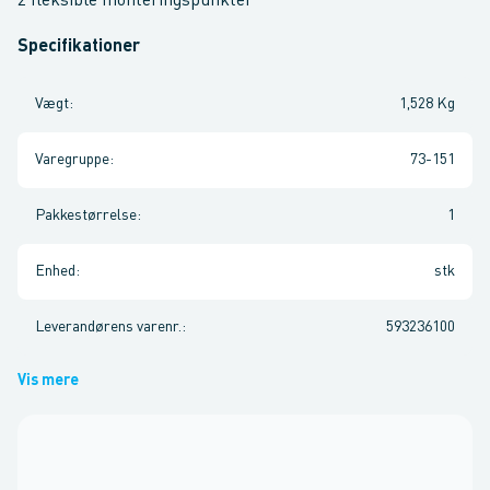
2 fleksible monteringspunkter
Specifikationer
Vægt
:
1,528 Kg
Varegruppe
:
73-151
Pakkestørrelse
:
1
Enhed
:
stk
Leverandørens varenr.
:
593236100
Vis mere