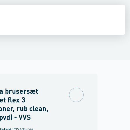
ilbehør
ndbygning
inkler
Brand
Ventiler & vaskemaskine slanger
Udendørsbrusere
Brusepaneler
Sidebrusere
Møbler
Spejle & lamper
Nødbruser
a brusersæt
et flex 3
oner, rub clean,
(pvd) - VVS