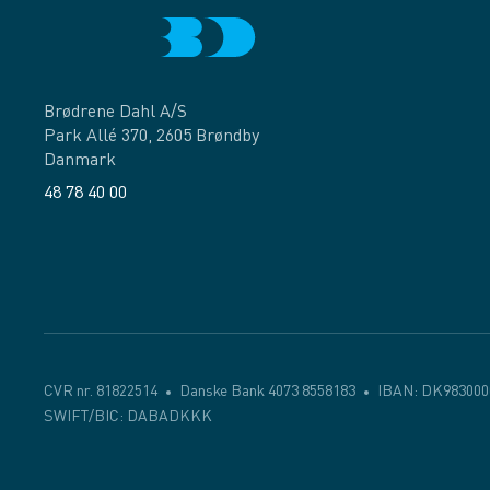
Brødrene Dahl A/S
Park Allé 370, 2605 Brøndby
Danmark
48 78 40 00
Facebook
LinkedIn
CVR nr. 81822514
Danske Bank 4073 8558183
IBAN: DK983000
SWIFT/BIC: DABADKKK