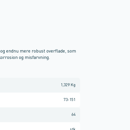
 og endnu mere robust overflade, som
korrosion og misfarvning.
1,329 Kg
73-151
64
stk