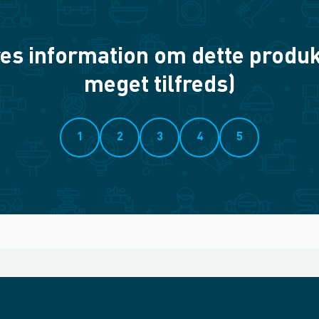
es information om dette produkt? 
meget tilfreds)
1
2
3
4
5