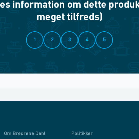
es information om dette produkt? 
meget tilfreds)
1
2
3
4
5
Om Brødrene Dahl
Politikker