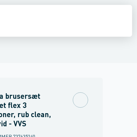
ilbehør
ndbygning
inkler
Brand
Ventiler & vaskemaskine slanger
Udendørsbrusere
Brusepaneler
Sidebrusere
Møbler
Spejle & lamper
Nødbruser
a brusersæt
et flex 3
oner, rub clean,
id - VVS