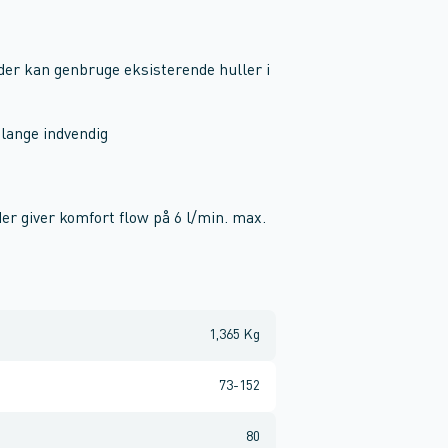
der kan genbruge eksisterende huller i
lange indvendig
der giver komfort flow på 6 l/min. max.
1,365 Kg
73-152
80