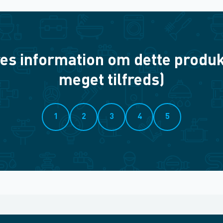
es information om dette produkt? 
meget tilfreds)
1
2
3
4
5