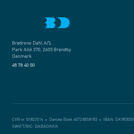
Brødrene Dahl A/S
Park Allé 370, 2605 Brøndby
Danmark
48 78 40 00
Facebook
LinkedIn
CVR nr. 81822514
Danske Bank 4073 8558183
IBAN: DK983000
SWIFT/BIC: DABADKKK