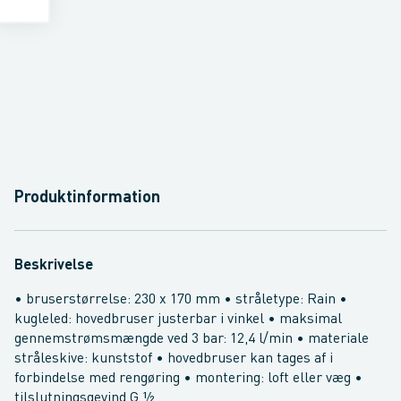
Produktinformation
Beskrivelse
• bruserstørrelse: 230 x 170 mm • stråletype: Rain •
kugleled: hovedbruser justerbar i vinkel • maksimal
gennemstrømsmængde ved 3 bar: 12,4 l/min • materiale
stråleskive: kunststof • hovedbruser kan tages af i
forbindelse med rengøring • montering: loft eller væg •
tilslutningsgevind G ½