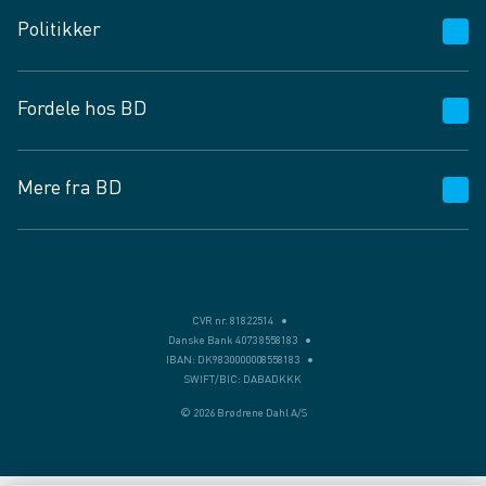
Kundeservice
Politikker
Vagttelefon 30 10 89 89
Spørgsmål og svar
Salgs- og leveringsbetingelser
Fordele hos BD
Job og karriere
Privatlivspolitik
Fødevarekontrolrapport
Cookies
24/7
Mere fra BD
Vilkår og betingelser
BD app
BD.dk services
Mit BD
Levering
BD+
Månedens tilbud
Bæredygtighed
CVR nr. 81822514
Danske Bank 4073 8558183
Egne varemærker
IBAN: DK9830000008558183
SWIFT/BIC: DABADKKK
Presse
© 2026 Brødrene Dahl A/S