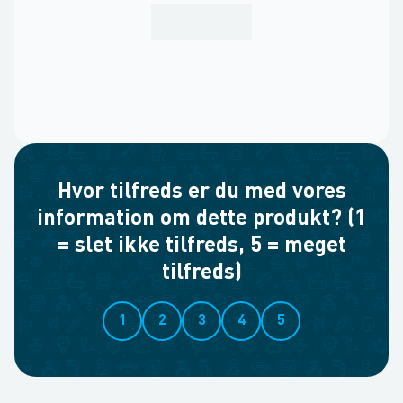
Hvor tilfreds er du med vores
information om dette produkt? (1
= slet ikke tilfreds, 5 = meget
tilfreds)
1
2
3
4
5