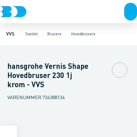
Rør & fittings
Toiletter, sæder og cisterner
Håndbrusere
Bruseslanger
Pressfittings & rør
Brusesæt
Vaske
Kuglehaner & ventiler
Armaturer
Brusestænger
Brusere
Hovedbru
Baderum
Afløb 
VVS
Sanitet
Brusere
Hovedbrusere
hansgrohe Vernis Shape
Hovedbruser 230 1j
krom - VVS
VARENUMMER
736388134