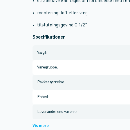
stråleskive kan tages af i forbindelse med re
montering: loft eller væg
tilslutningsgevind G 1/2"
Specifikationer
Vægt
:
Varegruppe
:
Pakkestørrelse
:
Enhed
:
Leverandørens varenr.
:
Vis mere