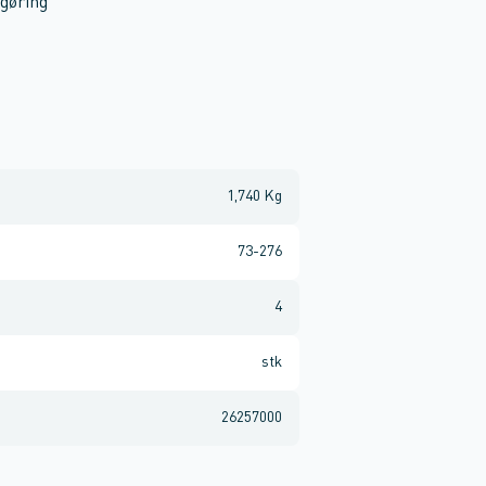
ngøring
1,740 Kg
73-276
4
stk
26257000