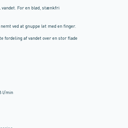
l vandet. For en blød, stænkfri
 nemt ved at gnuppe let med en finger.
 fordeling af vandet over en stor flade
8 l/min