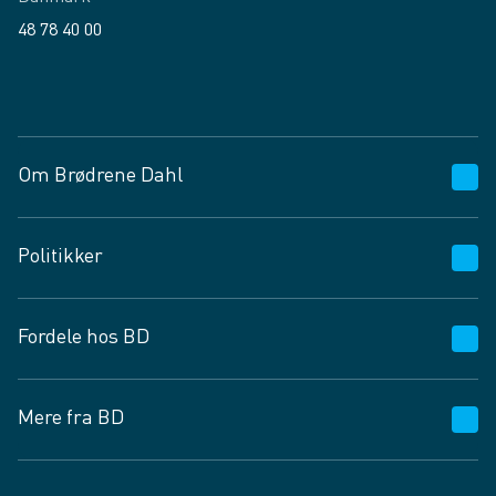
48 78 40 00
Facebook
LinkedIn
Om Brødrene Dahl
Kundeservice
Politikker
Vagttelefon 30 10 89 89
Spørgsmål og svar
Salgs- og leveringsbetingelser
Fordele hos BD
Job og karriere
Privatlivspolitik
Fødevarekontrolrapport
Cookies
24/7
Mere fra BD
Vilkår og betingelser
BD app
BD.dk services
Mit BD