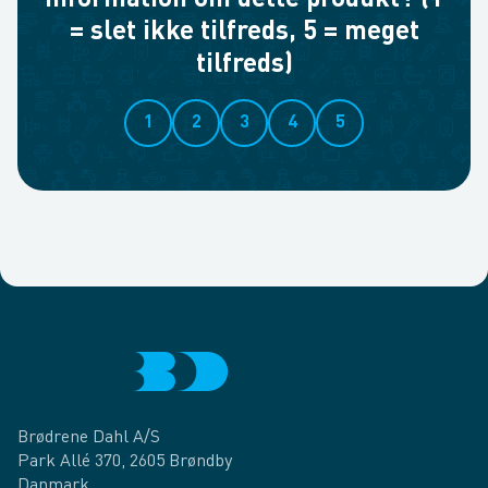
information om dette produkt? (1
= slet ikke tilfreds, 5 = meget
tilfreds)
1
2
3
4
5
Brødrene Dahl A/S
Park Allé 370, 2605 Brøndby
Danmark