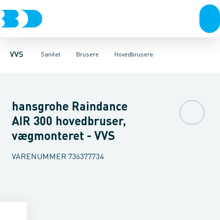
Rør & fittings
Toiletter, sæder og cisterner
Håndbrusere
Bruseslanger
Pressfittings & rør
Brusesæt
Vaske
Kuglehaner & ventiler
Armaturer
Brusestænger
Brusere
Hovedbru
Baderum
Afløb 
VVS
Sanitet
Brusere
Hovedbrusere
hansgrohe Raindance
AIR 300 hovedbruser,
vægmonteret - VVS
VARENUMMER
736377734