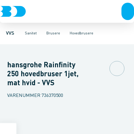
Rør & fittings
Toiletter, sæder og cisterner
Håndbrusere
Bruseslanger
Pressfittings & rør
Brusesæt
Vaske
Kuglehaner & ventiler
Armaturer
Brusestænger
Brusere
Hovedbru
Baderum
Afløb 
VVS
Sanitet
Brusere
Hovedbrusere
hansgrohe Rainfinity
250 hovedbruser 1jet,
mat hvid - VVS
VARENUMMER
736370500