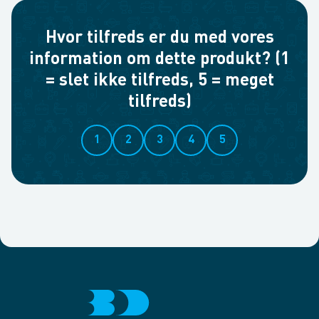
Hvor tilfreds er du med vores
information om dette produkt? (1
= slet ikke tilfreds, 5 = meget
tilfreds)
1
2
3
4
5