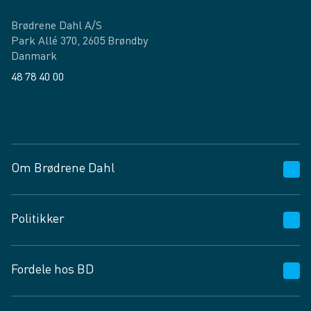
Brødrene Dahl A/S
Park Allé 370, 2605 Brøndby
Danmark
48 78 40 00
Facebook
LinkedIn
Om Brødrene Dahl
Kundeservice
Politikker
Vagttelefon 30 10 89 89
Spørgsmål og svar
Salgs- og leveringsbetingelser
Fordele hos BD
Job og karriere
Privatlivspolitik
Fødevarekontrolrapport
Cookies
24/7