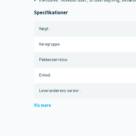
inklusive: hovedbruser, bruserbøjning, befæs
Specifikationer
Vægt
:
Varegruppe
:
Pakkestørrelse
:
Enhed
:
Leverandørens varenr.
:
Vis mere