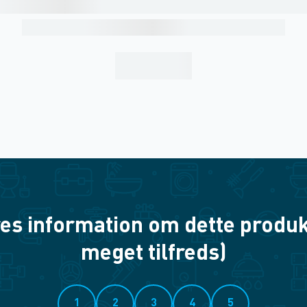
es information om dette produkt? 
meget tilfreds)
1
2
3
4
5