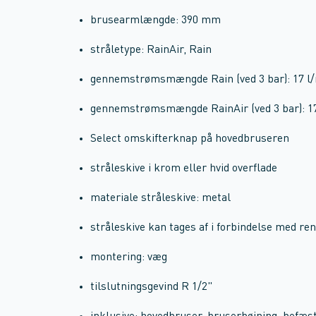
brusearmlængde: 390 mm
stråletype: RainAir, Rain
gennemstrømsmængde Rain (ved 3 bar): 17 l
gennemstrømsmængde RainAir (ved 3 bar): 1
Select omskifterknap på hovedbruseren
stråleskive i krom eller hvid overflade
materiale stråleskive: metal
stråleskive kan tages af i forbindelse med re
montering: væg
tilslutningsgevind R 1/2"