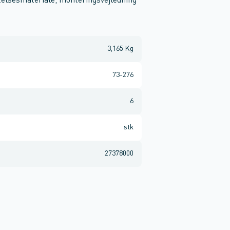
telsesmateriale, monteringsvejledning
3,165 Kg
73-276
6
stk
27378000