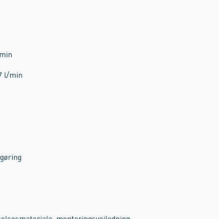
/min
7 l/min
ngøring