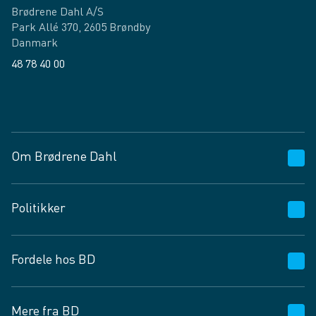
Brødrene Dahl A/S
Park Allé 370, 2605 Brøndby
Danmark
48 78 40 00
Facebook
LinkedIn
Om Brødrene Dahl
Kundeservice
Politikker
Vagttelefon 30 10 89 89
Spørgsmål og svar
Salgs- og leveringsbetingelser
Fordele hos BD
Job og karriere
Privatlivspolitik
Fødevarekontrolrapport
Cookies
24/7
Mere fra BD
Vilkår og betingelser