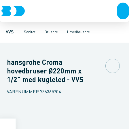
Rør & fittings
Toiletter, sæder og cisterner
Håndbrusere
Bruseslanger
Pressfittings & rør
Brusesæt
Vaske
Kuglehaner & ventiler
Armaturer
Brusestænger
Brusere
Hovedbru
Baderum
Afløb 
VVS
Sanitet
Brusere
Hovedbrusere
hansgrohe Croma
hovedbruser Ø220mm x
1/2" med kugleled - VVS
VARENUMMER
736365704