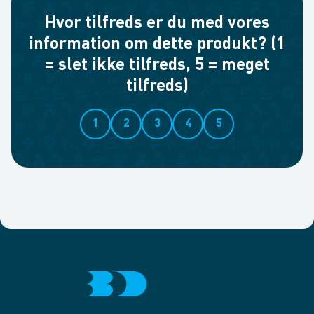
Hvor tilfreds er du med vores
information om dette produkt? (1
= slet ikke tilfreds, 5 = meget
tilfreds)
1
2
3
4
5