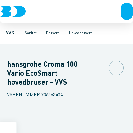
Rør & fittings
Toiletter, sæder og cisterner
Håndbrusere
Bruseslanger
Pressfittings & rør
Brusesæt
Vaske
Kuglehaner & ventiler
Armaturer
Brusestænger
Brusere
Hovedbru
Baderum
Afløb 
VVS
Sanitet
Brusere
Hovedbrusere
hansgrohe Croma 100
Vario EcoSmart
hovedbruser - VVS
VARENUMMER
736363404