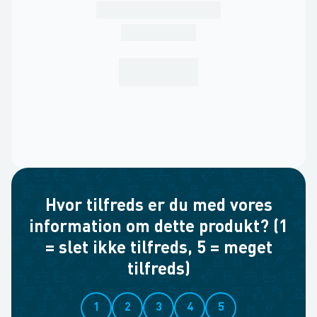
Hvor tilfreds er du med vores
information om dette produkt? (1
= slet ikke tilfreds, 5 = meget
tilfreds)
1
2
3
4
5