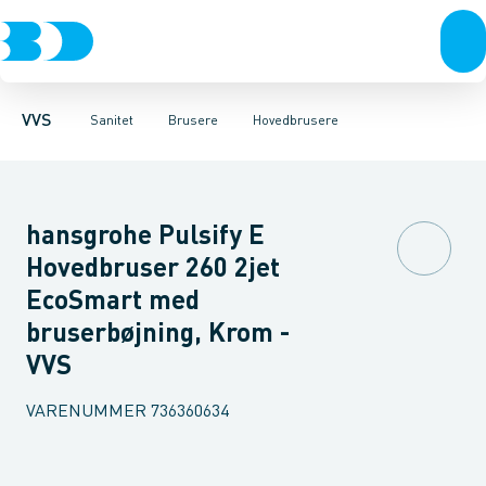
Rør & fittings
Toiletter, sæder og cisterner
Håndbrusere
Bruseslanger
Pressfittings & rør
Brusesæt
Vaske
Kuglehaner & ventiler
Armaturer
Brusestænger
Brusere
Hovedbru
Baderum
Afløb 
VVS
Sanitet
Brusere
Hovedbrusere
hansgrohe Pulsify E
Hovedbruser 260 2jet
EcoSmart med
bruserbøjning, Krom -
VVS
VARENUMMER
736360634