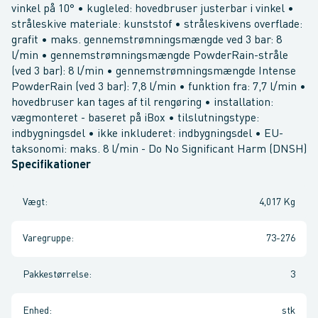
vinkel på 10° • kugleled: hovedbruser justerbar i vinkel •
stråleskive materiale: kunststof • stråleskivens overflade:
grafit • maks. gennemstrømningsmængde ved 3 bar: 8
l/min • gennemstrømningsmængde PowderRain-stråle
(ved 3 bar): 8 l/min • gennemstrømningsmængde Intense
PowderRain (ved 3 bar): 7,8 l/min • funktion fra: 7,7 l/min •
hovedbruser kan tages af til rengøring • installation:
vægmonteret - baseret på iBox • tilslutningstype:
indbygningsdel • ikke inkluderet: indbygningsdel • EU-
taksonomi: maks. 8 l/min - Do No Significant Harm (DNSH)
Specifikationer
Vægt
:
4,017 Kg
Varegruppe
:
73-276
Pakkestørrelse
:
3
Enhed
:
stk