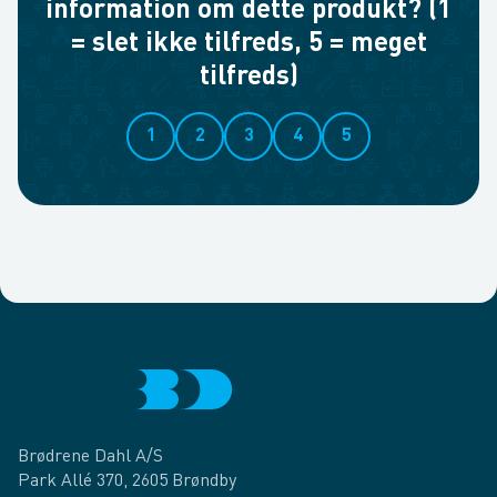
information om dette produkt? (1
= slet ikke tilfreds, 5 = meget
tilfreds)
1
2
3
4
5
Brødrene Dahl A/S
Park Allé 370, 2605 Brøndby