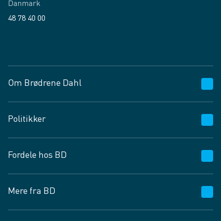
Danmark
48 78 40 00
Facebook
LinkedIn
Om Brødrene Dahl
Kundeservice
Politikker
Vagttelefon 30 10 89 89
Spørgsmål og svar
Salgs- og leveringsbetingelser
Fordele hos BD
Job og karriere
Privatlivspolitik
Fødevarekontrolrapport
Cookies
24/7
Mere fra BD
Vilkår og betingelser
BD app
BD.dk services
Mit BD