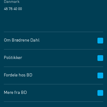
Danmark
48 78 40 00
Facebook
LinkedIn
Om Brødrene Dahl
Kundeservice
Politikker
Vagttelefon 30 10 89 89
Spørgsmål og svar
Salgs- og leveringsbetingelser
Fordele hos BD
Job og karriere
Privatlivspolitik
Fødevarekontrolrapport
Cookies
24/7
Mere fra BD
Vilkår og betingelser
BD app
BD.dk services
Mit BD