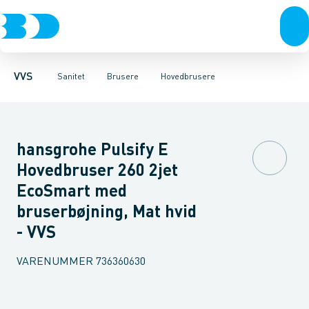
Rør & fittings
Toiletter, sæder og cisterner
Håndbrusere
Bruseslanger
Pressfittings & rør
Brusesæt
Vaske
Kuglehaner & ventiler
Armaturer
Brusestænger
Brusere
Hovedbru
Baderum
Afløb 
VVS
Sanitet
Brusere
Hovedbrusere
hansgrohe Pulsify E
Hovedbruser 260 2jet
EcoSmart med
bruserbøjning, Mat hvid
- VVS
VARENUMMER
736360630