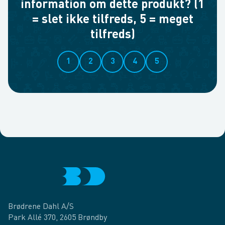
information om dette produkt? (1
= slet ikke tilfreds, 5 = meget
tilfreds)
1
2
3
4
5
Brødrene Dahl A/S
Park Allé 370, 2605 Brøndby