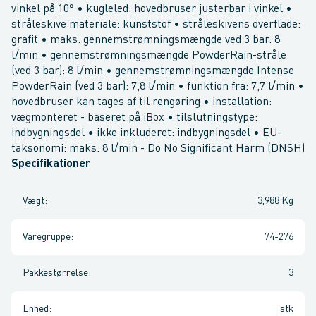
vinkel på 10° • kugleled: hovedbruser justerbar i vinkel •
stråleskive materiale: kunststof • stråleskivens overflade:
grafit • maks. gennemstrømningsmængde ved 3 bar: 8
l/min • gennemstrømningsmængde PowderRain-stråle
(ved 3 bar): 8 l/min • gennemstrømningsmængde Intense
PowderRain (ved 3 bar): 7,8 l/min • funktion fra: 7,7 l/min •
hovedbruser kan tages af til rengøring • installation:
vægmonteret - baseret på iBox • tilslutningstype:
indbygningsdel • ikke inkluderet: indbygningsdel • EU-
taksonomi: maks. 8 l/min - Do No Significant Harm (DNSH)
Specifikationer
Vægt
:
3,988 Kg
Varegruppe
:
74-276
Pakkestørrelse
:
3
Enhed
:
stk