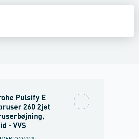
ilbehør
ndbygning
inkler
Brand
Ventiler & vaskemaskine slanger
Udendørsbrusere
Brusepaneler
Sidebrusere
Møbler
Spejle & lamper
Nødbruser
ohe Pulsify E
ruser 260 2jet
userbøjning,
id - VVS