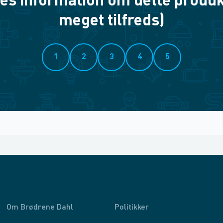
es information om dette produkt? 
meget tilfreds)
1
2
3
4
5
Om Brødrene Dahl
Politikker