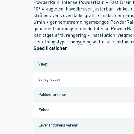
PowderRain, Intense PowderRain • Fast Drain 
10° • kugleled: hovedbruser justerbar i vinkel •
stråleskivens overflade: grafit • maks. genne
l/min • gennemstrømningsmængde PowderRain-st
gennemstrømningsmængde Intense PowderRain (v
kan tages af til rengøring • installation: vægmo
tilslutningstype: indbygningsdel • ikke inkluder
Specifikationer
Vægt
:
Varegruppe
:
Pakkestørrelse
:
Enhed
:
Leverandørens varenr.
: