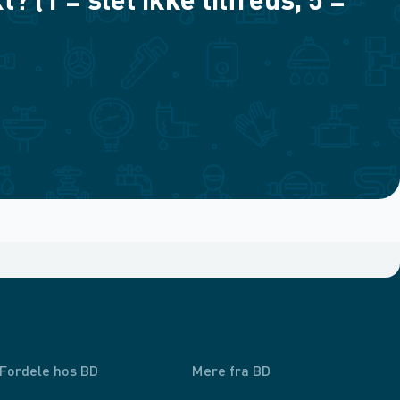
(1 = slet ikke tilfreds, 5 =
Fordele hos BD
Mere fra BD