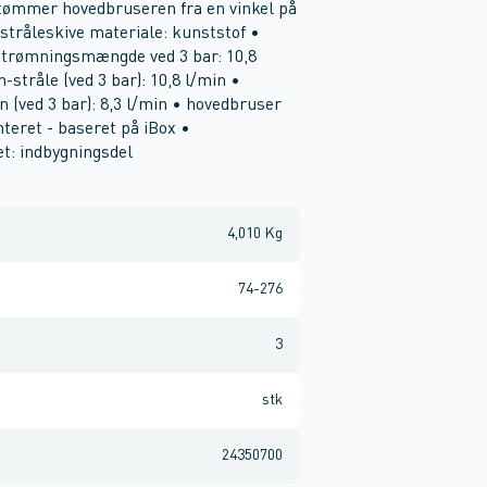
tømmer hovedbruseren fra en vinkel på
 stråleskive materiale: kunststof •
mstrømningsmængde ved 3 bar: 10,8
råle (ved 3 bar): 10,8 l/min •
ed 3 bar): 8,3 l/min • hovedbruser
nteret - baseret på iBox •
et: indbygningsdel
4,010 Kg
74-276
3
stk
24350700