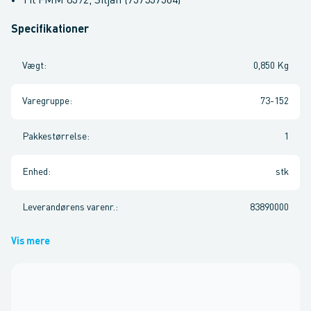
Til FMM 8392, Siljan (737537304)
Specifikationer
Vægt
:
0,850 Kg
Varegruppe
:
73-152
Pakkestørrelse
:
1
Enhed
:
stk
Leverandørens varenr.
:
83890000
Vis mere