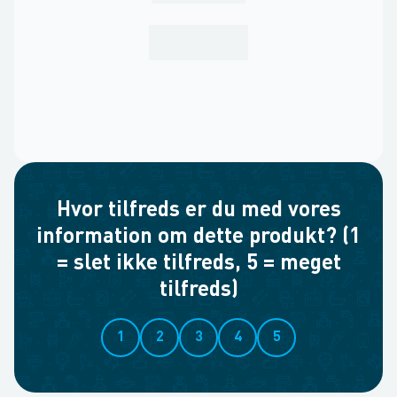
Hvor tilfreds er du med vores
information om dette produkt? (1
= slet ikke tilfreds, 5 = meget
tilfreds)
1
2
3
4
5