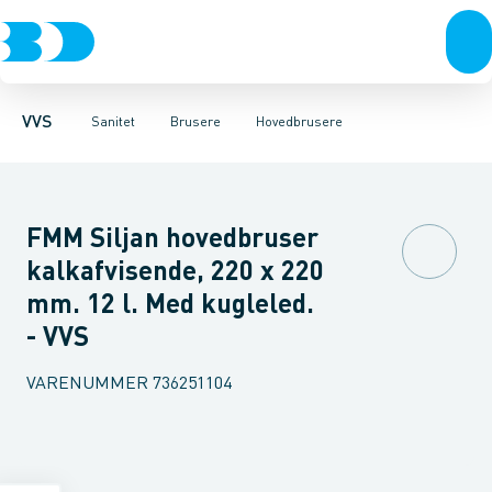
Rør & fittings
Toiletter, sæder og cisterner
Håndbrusere
Bruseslanger
Pressfittings & rør
Brusesæt
Vaske
Kuglehaner & ventiler
Armaturer
Brusestænger
Brusere
Hovedbru
Baderum
Afløb 
VVS
Sanitet
Brusere
Hovedbrusere
FMM Siljan hovedbruser
kalkafvisende, 220 x 220
mm. 12 l. Med kugleled.
- VVS
VARENUMMER
736251104