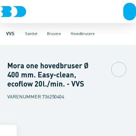
Rør & fittings
Toiletter, sæder og cisterner
Håndbrusere
Bruseslanger
Pressfittings & rør
Brusesæt
Vaske
Kuglehaner & ventiler
Armaturer
Brusestænger
Brusere
Hovedbru
Baderum
Afløb 
VVS
Sanitet
Brusere
Hovedbrusere
Mora one hovedbruser Ø
400 mm. Easy-clean,
ecoflow 20l./min. - VVS
VARENUMMER
736250404