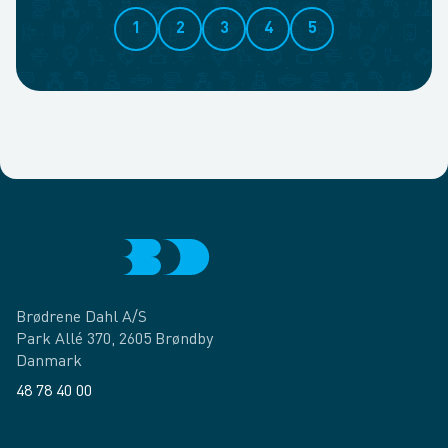
1
2
3
4
5
Brødrene Dahl A/S
Park Allé 370, 2605 Brøndby
Danmark
48 78 40 00