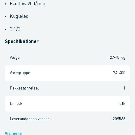
Ecoflow 20 l/min
Kugleled
G 1/2"
Specifikationer
Vægt
:
2,940 Kg
Varegruppe
:
74-400
Pakkestørrelse
:
1
Enhed
:
stk
Leverandørens varenr.
:
209566
Vis mere