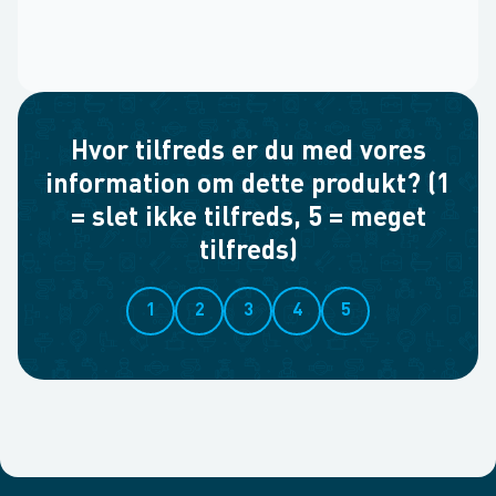
Hvor tilfreds er du med vores
information om dette produkt? (1
= slet ikke tilfreds, 5 = meget
tilfreds)
1
2
3
4
5