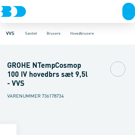
Rør & fittings
Toiletter, sæder og cisterner
Håndbrusere
Bruseslanger
Pressfittings & rør
Brusesæt
Vaske
Kuglehaner & ventiler
Armaturer
Brusestænger
Brusere
Hovedbru
Baderum
Afløb 
VVS
Sanitet
Brusere
Hovedbrusere
GROHE NTempCosmop
100 IV hovedbrs sæt 9,5l
- VVS
VARENUMMER
736178734