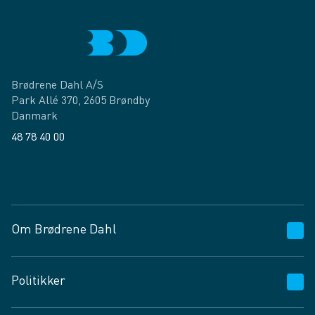
Brødrene Dahl A/S
Park Allé 370, 2605 Brøndby
Danmark
48 78 40 00
Facebook
LinkedIn
Om Brødrene Dahl
Kundeservice
Politikker
Vagttelefon 30 10 89 89
Spørgsmål og svar