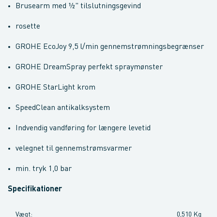
Brusearm med ½" tilslutningsgevind
rosette
GROHE EcoJoy 9,5 l/min gennemstrømningsbegrænser
GROHE DreamSpray perfekt spraymønster
GROHE StarLight krom
SpeedClean antikalksystem
Indvendig vandføring for længere levetid
velegnet til gennemstrømsvarmer
min. tryk 1,0 bar
Specifikationer
Vægt
:
0,510 Kg