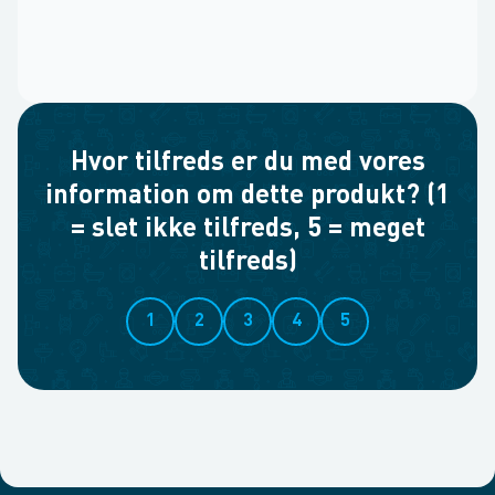
Hvor tilfreds er du med vores
information om dette produkt? (1
= slet ikke tilfreds, 5 = meget
tilfreds)
1
2
3
4
5