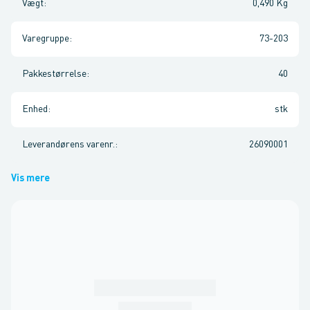
Vægt
:
0,490 Kg
Varegruppe
:
73-203
Pakkestørrelse
:
40
Enhed
:
stk
Leverandørens varenr.
:
26090001
Vis mere