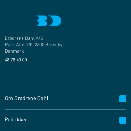
Brødrene Dahl A/S
Park Allé 370, 2605 Brøndby
Danmark
48 78 40 00
Facebook
LinkedIn
Om Brødrene Dahl
Kundeservice
Politikker
Vagttelefon 30 10 89 89