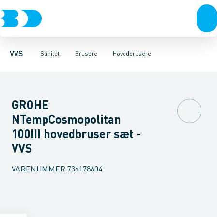
Rør & fittings
Toiletter, sæder og cisterner
Håndbrusere
Bruseslanger
Pressfittings & rør
Brusesæt
Vaske
Kuglehaner & ventiler
Armaturer
Brusestænger
Brusere
Hovedbru
Baderum
Afløb 
VVS
Sanitet
Brusere
Hovedbrusere
GROHE
NTempCosmopolitan
100III hovedbruser sæt -
VVS
VARENUMMER
736178604