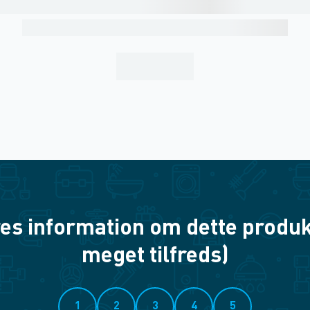
es information om dette produkt? 
meget tilfreds)
1
2
3
4
5