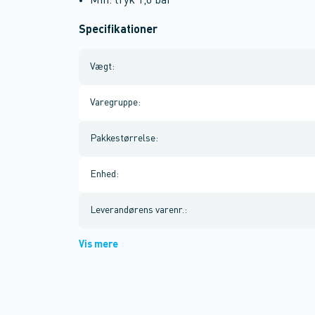
Min. tryk 1,0 bar
Specifikationer
Vægt
:
Varegruppe
:
Pakkestørrelse
:
Enhed
:
Leverandørens varenr.
:
Vis mere