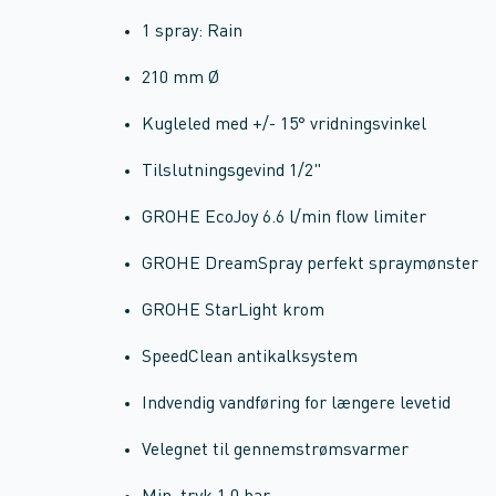
1 spray: Rain
210 mm Ø
Kugleled med +/- 15° vridningsvinkel
Tilslutningsgevind 1/2"
GROHE EcoJoy 6.6 l/min flow limiter
GROHE DreamSpray perfekt spraymønster
GROHE StarLight krom
SpeedClean antikalksystem
Indvendig vandføring for længere levetid
Velegnet til gennemstrømsvarmer