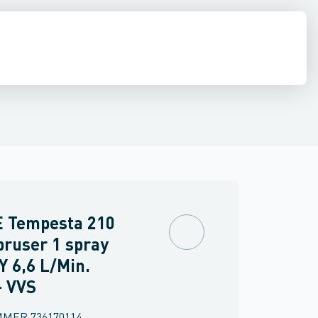
ilbehør
ndbygning
inkler
Brand
Ventiler & vaskemaskine slanger
Udendørsbrusere
Brusepaneler
Sidebrusere
Møbler
Spejle & lamper
Nødbruser
 Tempesta 210
ruser 1 spray
 6,6 L/Min.
- VVS