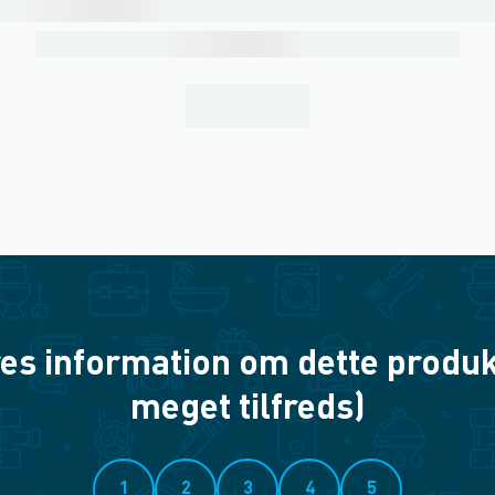
es information om dette produkt? 
meget tilfreds)
1
2
3
4
5