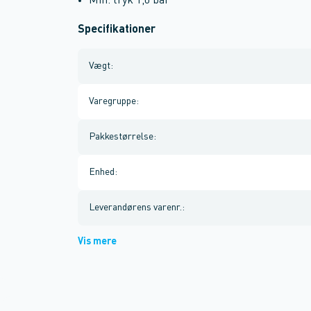
Min. tryk 1,0 bar
Specifikationer
Vægt
:
Varegruppe
:
Pakkestørrelse
:
Enhed
:
Leverandørens varenr.
:
Vis mere