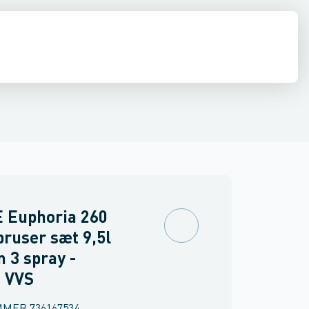
ilbehør
ndbygning
inkler
Brand
Ventiler & vaskemaskine slanger
Udendørsbrusere
Brusepaneler
Sidebrusere
Møbler
Spejle & lamper
Nødbruser
 Euphoria 260
ruser sæt 9,5l
 3 spray -
- VVS