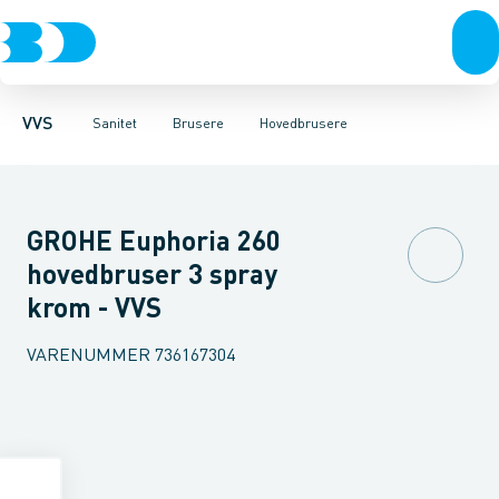
Rør & fittings
Toiletter, sæder og cisterner
Håndbrusere
Bruseslanger
Pressfittings & rør
Brusesæt
Vaske
Kuglehaner & ventiler
Armaturer
Brusestænger
Brusere
Hovedbru
Baderum
Afløb 
VVS
Sanitet
Brusere
Hovedbrusere
GROHE Euphoria 260
hovedbruser 3 spray
krom - VVS
VARENUMMER
736167304