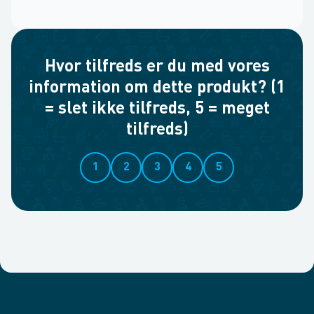
Hvor tilfreds er du med vores
information om dette produkt? (1
= slet ikke tilfreds, 5 = meget
tilfreds)
1
2
3
4
5