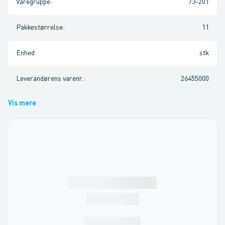
Varegruppe
:
73-201
Pakkestørrelse
:
11
Enhed
:
stk
Leverandørens varenr.
:
26455000
Vis mere