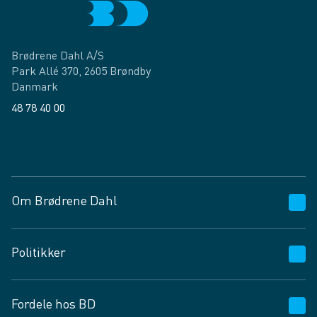
Brødrene Dahl A/S
Park Allé 370, 2605 Brøndby
Danmark
48 78 40 00
Facebook
LinkedIn
Om Brødrene Dahl
Kundeservice
Politikker
Vagttelefon 30 10 89 89
Spørgsmål og svar
Salgs- og leveringsbetingelser
Fordele hos BD
Job og karriere
Privatlivspolitik