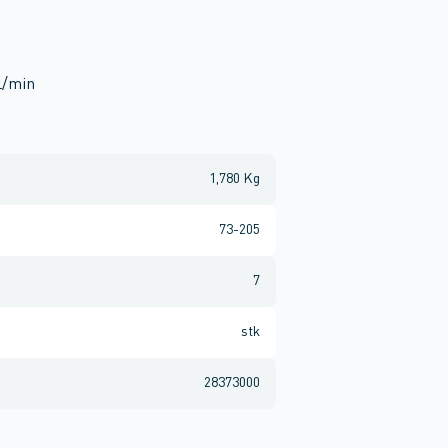
L/min
1,780 Kg
73-205
7
stk
28373000