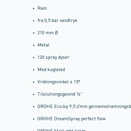
Rain
fra 0,5 bar vandtryk
210 mm Ø
Metal
120 spray dyser
Med kugleled
Vridningsvinkel ± 15°
Tilslutningsgevind ½"
GROHE EcoJoy 9,5 l/min gennemstrømnings
GROHE DreamSpray perfect flow