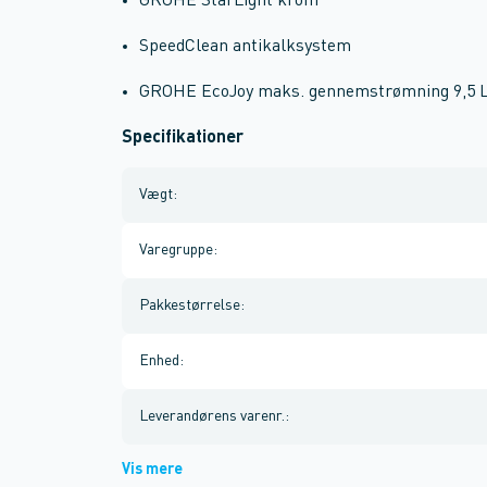
GROHE StarLight krom
SpeedClean antikalksystem
GROHE EcoJoy maks. gennemstrømning 9,5 
Specifikationer
Vægt
:
Varegruppe
:
Pakkestørrelse
:
Enhed
:
Leverandørens varenr.
:
Vis mere