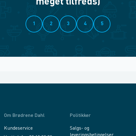
meget tilfreds)
1
2
3
4
5
Om Brødrene Dahl
Politikker
Kundeservice
Salgs- og
leveringsbetingelser