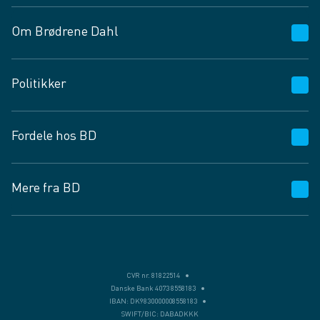
Om Brødrene Dahl
Kundeservice
Politikker
Vagttelefon 30 10 89 89
Spørgsmål og svar
Salgs- og leveringsbetingelser
Fordele hos BD
Job og karriere
Privatlivspolitik
Fødevarekontrolrapport
Cookies
24/7
Mere fra BD
Vilkår og betingelser
BD app
BD.dk services
Mit BD
Levering
BD+
Månedens tilbud
Bæredygtighed
CVR nr. 81822514
Danske Bank 4073 8558183
Egne varemærker
IBAN: DK9830000008558183
SWIFT/BIC: DABADKKK