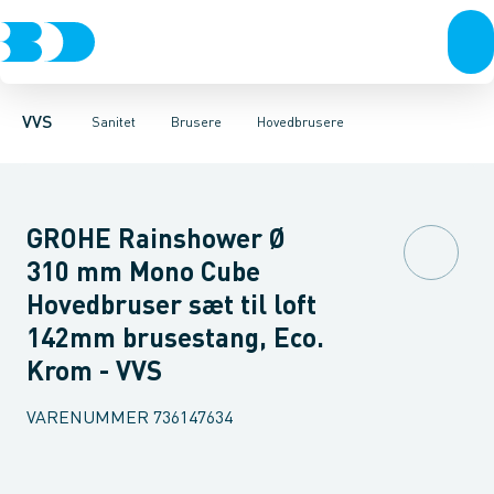
Rør & fittings
Toiletter, sæder og cisterner
Håndbrusere
Bruseslanger
Pressfittings & rør
Brusesæt
Vaske
Kuglehaner & ventiler
Armaturer
Brusestænger
Brusere
Hovedbru
Baderum
Afløb 
VVS
Sanitet
Brusere
Hovedbrusere
GROHE Rainshower Ø
310 mm Mono Cube
Hovedbruser sæt til loft
142mm brusestang, Eco.
Krom - VVS
VARENUMMER
736147634