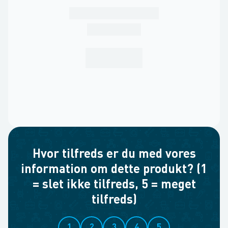
Hvor tilfreds er du med vores
information om dette produkt? (1
= slet ikke tilfreds, 5 = meget
tilfreds)
1
2
3
4
5