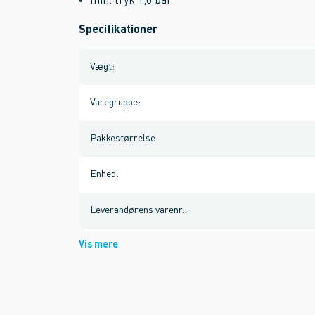
min. tryk 1,0 bar
Specifikationer
Vægt
:
Varegruppe
:
Pakkestørrelse
:
Enhed
:
Leverandørens varenr.
:
Vis mere