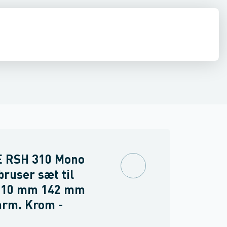
ilbehør
ndbygning
inkler
Brand
Ventiler & vaskemaskine slanger
Udendørsbrusere
Brusepaneler
Sidebrusere
Møbler
Spejle & lamper
Nødbruser
 RSH 310 Mono
ruser sæt til
Ø310 mm 142 mm
arm. Krom -