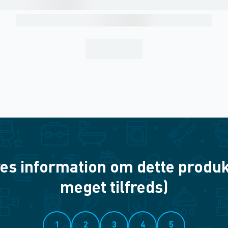
es information om dette produkt? 
meget tilfreds)
1
2
3
4
5