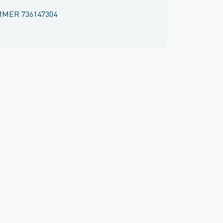
MMER
736147304