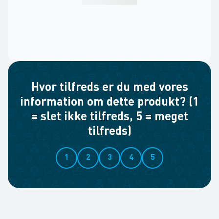
Hvor tilfreds er du med vores
information om dette produkt? (1
= slet ikke tilfreds, 5 = meget
tilfreds)
1
2
3
4
5