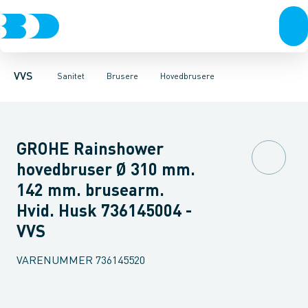
Rør & fittings
Toiletter, sæder og cisterner
Håndbrusere
Bruseslanger
Pressfittings & rør
Brusesæt
Vaske
Kuglehaner & ventiler
Armaturer
Brusestænger
Brusere
Hovedbru
Baderum
Afløb 
VVS
Sanitet
Brusere
Hovedbrusere
GROHE Rainshower
hovedbruser Ø 310 mm.
142 mm. brusearm.
Hvid. Husk 736145004 -
VVS
VARENUMMER
736145520