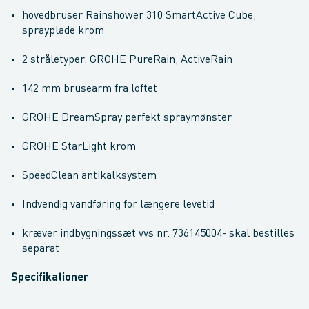
hovedbruser Rainshower 310 SmartActive Cube,
sprayplade krom
2 stråletyper: GROHE PureRain, ActiveRain
142 mm brusearm fra loftet
GROHE DreamSpray perfekt spraymønster
GROHE StarLight krom
SpeedClean antikalksystem
Indvendig vandføring for længere levetid
kræver indbygningssæt vvs nr. 736145004- skal bestilles
separat
Specifikationer