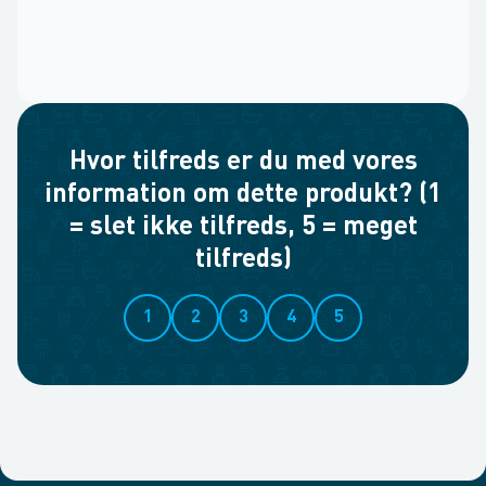
Hvor tilfreds er du med vores
information om dette produkt? (1
= slet ikke tilfreds, 5 = meget
tilfreds)
1
2
3
4
5