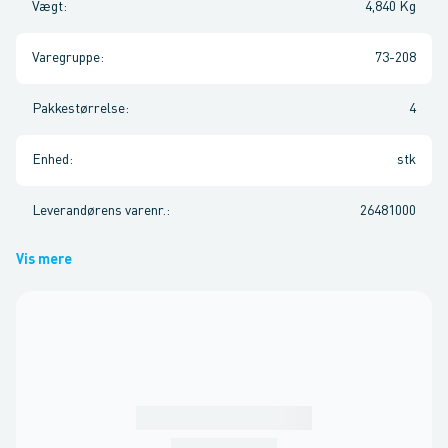
Vægt
:
4,840 Kg
Varegruppe
:
73-208
Pakkestørrelse
:
4
Enhed
:
stk
Leverandørens varenr.
:
26481000
Vis mere