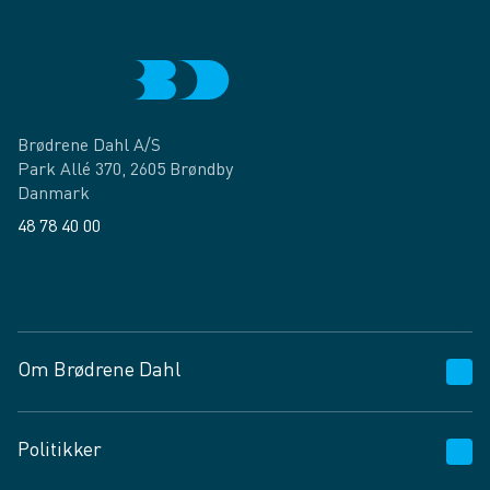
Brødrene Dahl A/S
Park Allé 370, 2605 Brøndby
Danmark
48 78 40 00
Facebook
LinkedIn
Om Brødrene Dahl
Kundeservice
Politikker
Vagttelefon 30 10 89 89