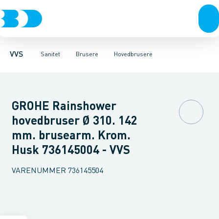
Rør & fittings
Toiletter, sæder og cisterner
Håndbrusere
Bruseslanger
Pressfittings & rør
Brusesæt
Vaske
Kuglehaner & ventiler
Armaturer
Brusestænger
Brusere
Hovedbru
Baderum
Afløb 
VVS
Sanitet
Brusere
Hovedbrusere
GROHE Rainshower
hovedbruser Ø 310. 142
mm. brusearm. Krom.
Husk 736145004 - VVS
VARENUMMER
736145504