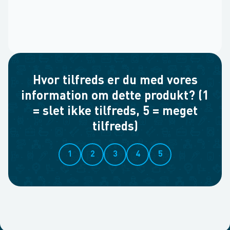
Hvor tilfreds er du med vores
information om dette produkt? (1
= slet ikke tilfreds, 5 = meget
tilfreds)
1
2
3
4
5