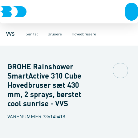
Rør & fittings
Toiletter, sæder og cisterner
Håndbrusere
Bruseslanger
Pressfittings & rør
Brusesæt
Vaske
Kuglehaner & ventiler
Armaturer
Brusestænger
Brusere
Hovedbru
Baderum
Afløb 
VVS
Sanitet
Brusere
Hovedbrusere
GROHE Rainshower
SmartActive 310 Cube
Hovedbruser sæt 430
mm, 2 sprays, børstet
cool sunrise - VVS
VARENUMMER
736145418