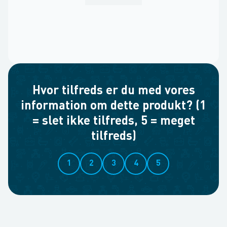
Hvor tilfreds er du med vores
information om dette produkt? (1
= slet ikke tilfreds, 5 = meget
tilfreds)
1
2
3
4
5