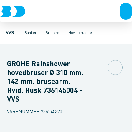
Rør & fittings
Toiletter, sæder og cisterner
Håndbrusere
Bruseslanger
Pressfittings & rør
Brusesæt
Vaske
Kuglehaner & ventiler
Armaturer
Brusestænger
Brusere
Hovedbru
Baderum
Afløb 
VVS
Sanitet
Brusere
Hovedbrusere
GROHE Rainshower
hovedbruser Ø 310 mm.
142 mm. brusearm.
Hvid. Husk 736145004 -
VVS
VARENUMMER
736145320