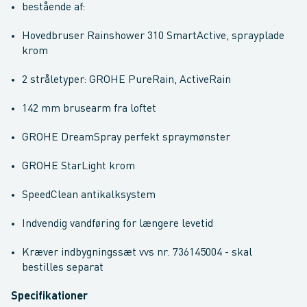
bestående af:
Hovedbruser Rainshower 310 SmartActive, sprayplade
krom
2 stråletyper: GROHE PureRain, ActiveRain
142 mm brusearm fra loftet
GROHE DreamSpray perfekt spraymønster
GROHE StarLight krom
SpeedClean antikalksystem
Indvendig vandføring for længere levetid
Kræver indbygningssæt vvs nr. 736145004 - skal
bestilles separat
Specifikationer