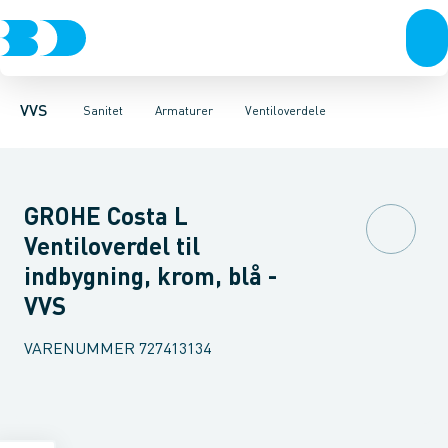
Rør & fittings
Toiletter, sæder og cisterner
Køkken armaturer
Pressfittings & rør
Håndvask armaturer
Vaske
Kuglehaner & ventiler
Armaturer
Termostatarmaturer
Brusere
Baderum
Afløb 
VVS
Sanitet
Armaturer
Ventiloverdele
GROHE Costa L
Ventiloverdel til
indbygning, krom, blå -
VVS
VARENUMMER
727413134