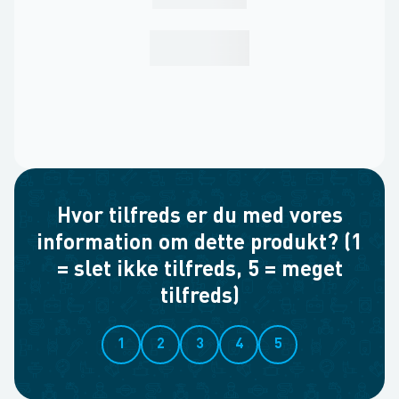
Hvor tilfreds er du med vores
information om dette produkt? (1
= slet ikke tilfreds, 5 = meget
tilfreds)
1
2
3
4
5