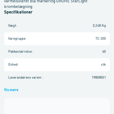
varmeisoleret blå markering GROHE StarLight
krombelægning
Specifikationer
Vægt
:
0,248 Kg
Varegruppe
:
72-200
Pakkestørrelse
:
60
Enhed
:
stk
Leverandørens varenr.
:
19808001
Vis mere