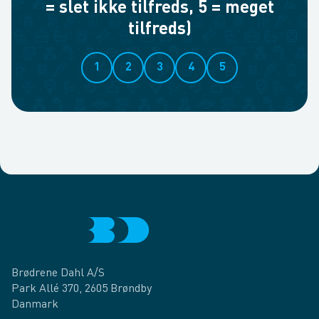
= slet ikke tilfreds, 5 = meget
tilfreds)
1
2
3
4
5
Brødrene Dahl A/S
Park Allé 370, 2605 Brøndby
Danmark