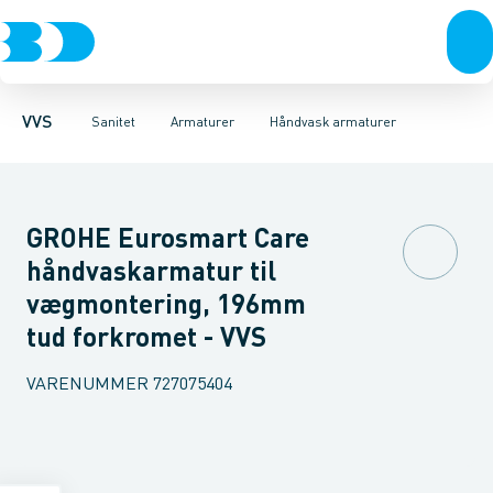
Rør & fittings
Toiletter, sæder og cisterner
Køkken armaturer
Pressfittings & rør
Håndvask armaturer
Vaske
Kuglehaner & ventiler
Armaturer
Termostatarmaturer
Brusere
Baderum
Afløb 
VVS
Sanitet
Armaturer
Håndvask armaturer
GROHE Eurosmart Care
håndvaskarmatur til
vægmontering, 196mm
tud forkromet - VVS
VARENUMMER
727075404