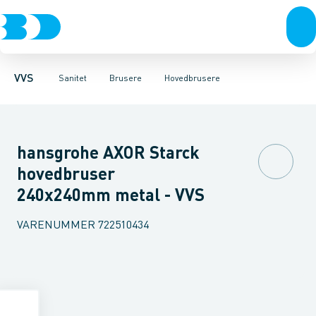
Rør & fittings
Toiletter, sæder og cisterner
Håndbrusere
Bruseslanger
Pressfittings & rør
Brusesæt
Vaske
Kuglehaner & ventiler
Armaturer
Brusestænger
Brusere
Hovedbru
Baderum
Afløb 
VVS
Sanitet
Brusere
Hovedbrusere
hansgrohe AXOR Starck
hovedbruser
240x240mm metal - VVS
VARENUMMER
722510434