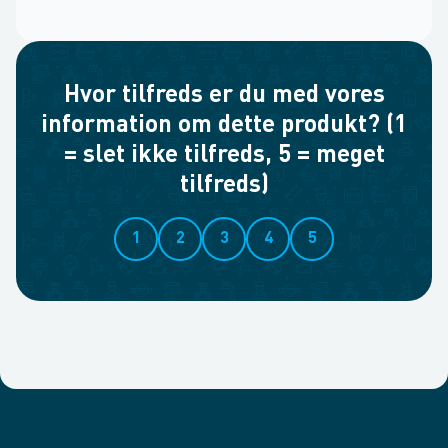
Hvor tilfreds er du med vores
information om dette produkt? (1
= slet ikke tilfreds, 5 = meget
tilfreds)
1
2
3
4
5