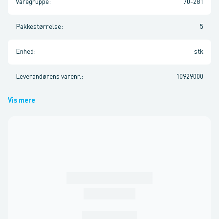
Varegruppe
:
70-281
Pakkestørrelse
:
5
Enhed
:
stk
Leverandørens varenr.
:
10929000
Vis mere