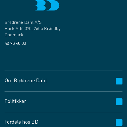
Brødrene Dahl A/S
Park Allé 370, 2605 Brøndby
Danmark
48 78 40 00
Facebook
LinkedIn
Om Brødrene Dahl
Kundeservice
Politikker
Vagttelefon 30 10 89 89
Spørgsmål og svar
Salgs- og leveringsbetingelser
Fordele hos BD
Job og karriere
Privatlivspolitik