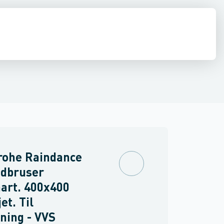
ilbehør
ndbygning
inkler
Brand
Ventiler & vaskemaskine slanger
Udendørsbrusere
Brusepaneler
Sidebrusere
Møbler
Spejle & lamper
Nødbruser
rohe Raindance
edbruser
art. 400x400
et. Til
ning - VVS