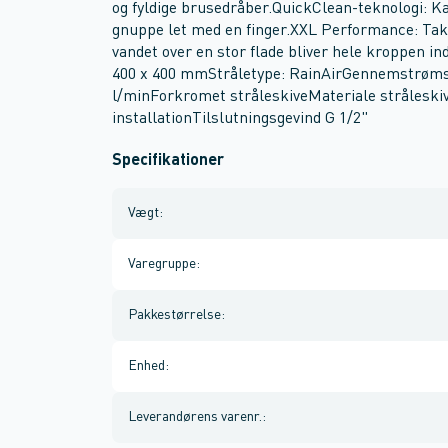
og fyldige brusedråber.QuickClean-teknologi: Ka
gnuppe let med en finger.XXL Performance: Takke
vandet over en stor flade bliver hele kroppen in
400 x 400 mmStråletype: RainAirGennemstrømsm
l/minForkromet stråleskiveMateriale stråleskiv
installationTilslutningsgevind G 1/2"
Specifikationer
Vægt
:
Varegruppe
:
Pakkestørrelse
:
Enhed
:
Leverandørens varenr.
: