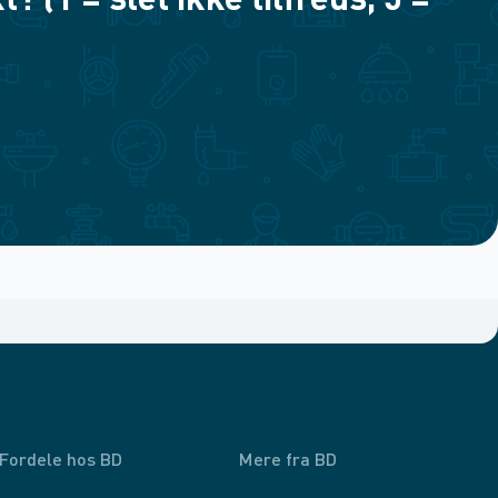
(1 = slet ikke tilfreds, 5 =
Fordele hos BD
Mere fra BD