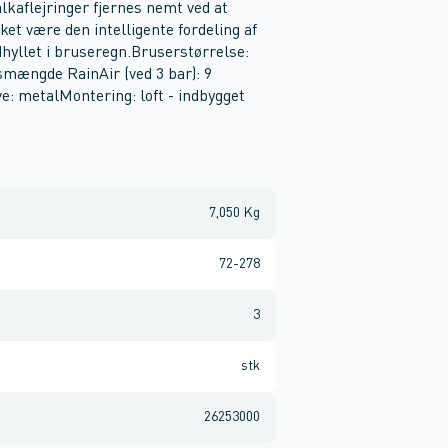
lkaflejringer fjernes nemt ved at
t være den intelligente fordeling af
dhyllet i bruseregn.Bruserstørrelse:
ængde RainAir (ved 3 bar): 9
e: metalMontering: loft - indbygget
7,050 Kg
72-278
3
stk
26253000