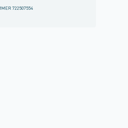
MMER
722507554