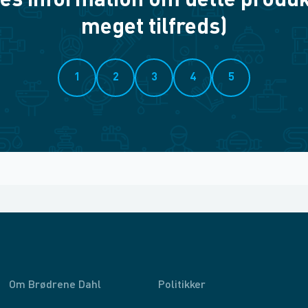
es information om dette produkt? 
meget tilfreds)
1
2
3
4
5
Om Brødrene Dahl
Politikker