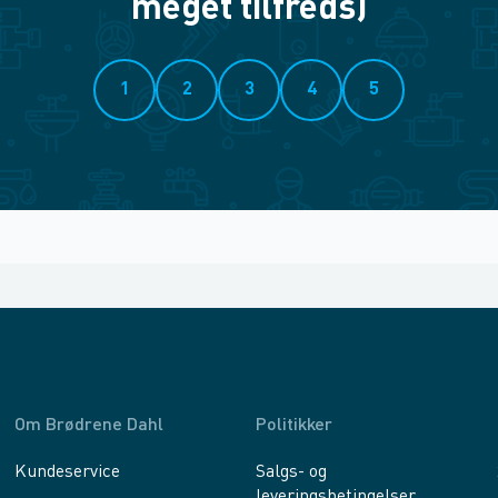
meget tilfreds)
1
2
3
4
5
Om Brødrene Dahl
Politikker
Kundeservice
Salgs- og
leveringsbetingelser