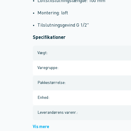
Loftstilslutningslængde: 100 mm
Montering: loft
Tilslutningsgevind G 1/2"
Specifikationer
Vægt
:
Varegruppe
:
Pakkestørrelse
:
Enhed
:
Leverandørens varenr.
:
Vis mere