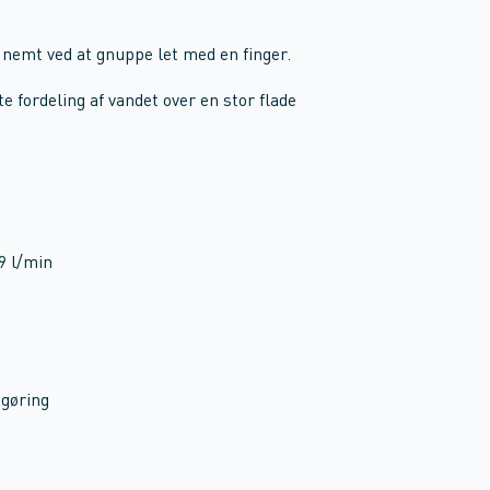
 nemt ved at gnuppe let med en finger.
 fordeling af vandet over en stor flade
9 l/min
ngøring