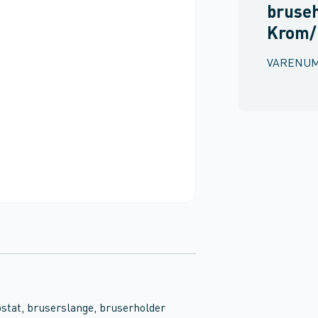
bruse
Krom/h
VARENU
stat, bruserslange, bruserholder