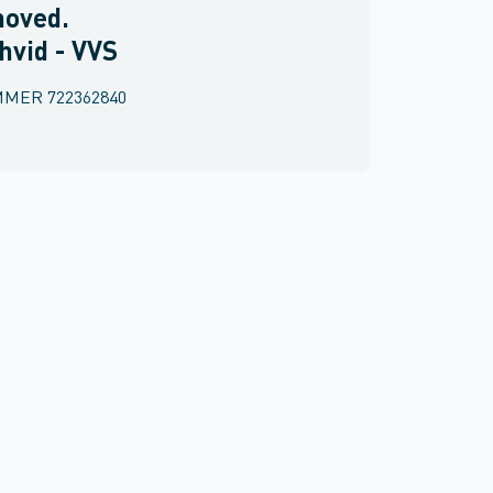
hoved.
vid - VVS
MMER
722362840