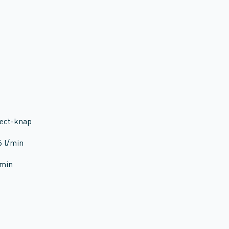
lect-knap
6 l/min
/min