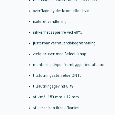
termostat ShowerTablet Select 300
overflade hylde: krom eller hvid
isoleret vandføring
sikkerhedsspærre ved 40°C
justerbar varmtvandsbegrænsning
vælg bruser med Select-knap
monteringstype: frembygget installation
tilslutningsstørrelse DN15
tilslutningsgevind G ½
stikmål 150 mm ± 12 mm
stigerør kan ikke afkortes