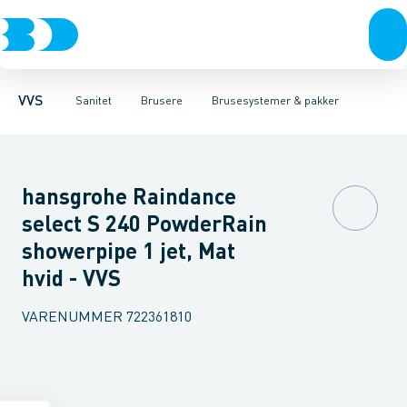
Rør & fittings
Toiletter, sæder og cisterner
Håndbrusere
Bruseslanger
Pressfittings & rør
Brusesæt
Vaske
Kuglehaner & ventiler
Armaturer
Brusestænger
Brusere
Hovedbru
Baderum
Afløb 
VVS
Sanitet
Brusere
Brusesystemer & pakker
hansgrohe Raindance
select S 240 PowderRain
showerpipe 1 jet, Mat
hvid - VVS
VARENUMMER
722361810