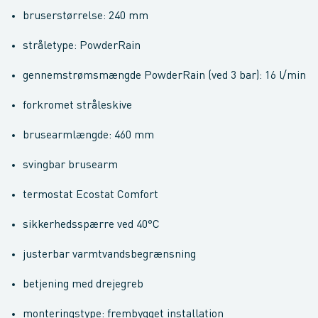
bruserstørrelse: 240 mm
stråletype: PowderRain
gennemstrømsmængde PowderRain (ved 3 bar): 16 l/min
forkromet stråleskive
brusearmlængde: 460 mm
svingbar brusearm
termostat Ecostat Comfort
sikkerhedsspærre ved 40°C
justerbar varmtvandsbegrænsning
betjening med drejegreb
monteringstype: frembygget installation