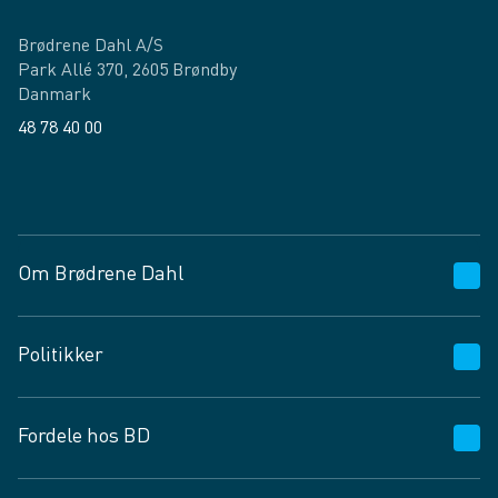
Brødrene Dahl A/S
Park Allé 370, 2605 Brøndby
Danmark
48 78 40 00
Facebook
LinkedIn
Om Brødrene Dahl
Kundeservice
Politikker
Vagttelefon 30 10 89 89
Spørgsmål og svar
Salgs- og leveringsbetingelser
Fordele hos BD
Job og karriere
Privatlivspolitik
Fødevarekontrolrapport
Cookies
24/7