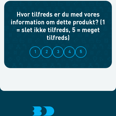
Hvor tilfreds er du med vores
information om dette produkt? (1
= slet ikke tilfreds, 5 = meget
tilfreds)
1
2
3
4
5