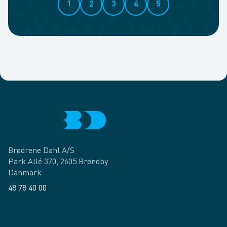
1
2
3
4
5
Brødrene Dahl A/S
Park Allé 370, 2605 Brøndby
Danmark
48 78 40 00
Facebook
LinkedIn