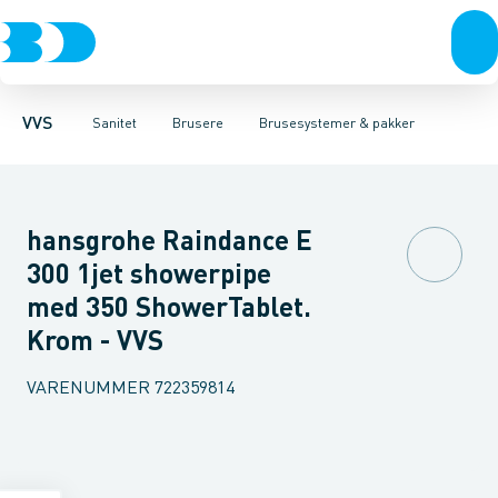
Rør & fittings
Toiletter, sæder og cisterner
Håndbrusere
Bruseslanger
Pressfittings & rør
Brusesæt
Vaske
Kuglehaner & ventiler
Armaturer
Brusestænger
Brusere
Hovedbru
Baderum
Afløb 
VVS
Sanitet
Brusere
Brusesystemer & pakker
hansgrohe Raindance E
300 1jet showerpipe
med 350 ShowerTablet.
Krom - VVS
VARENUMMER
722359814