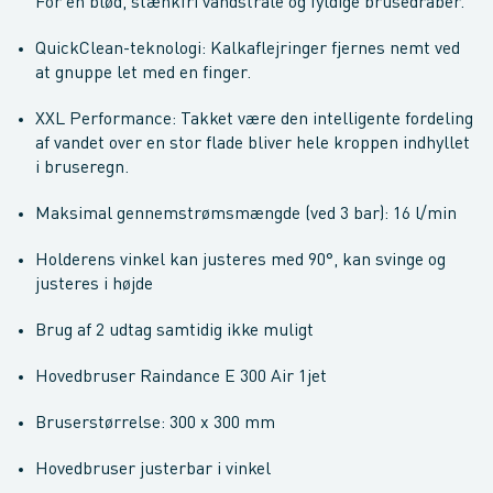
For en blød, stænkfri vandstråle og fyldige brusedråber.
QuickClean-teknologi: Kalkaflejringer fjernes nemt ved
at gnuppe let med en finger.
XXL Performance: Takket være den intelligente fordeling
af vandet over en stor flade bliver hele kroppen indhyllet
i bruseregn.
Maksimal gennemstrømsmængde (ved 3 bar): 16 l/min
Holderens vinkel kan justeres med 90°, kan svinge og
justeres i højde
Brug af 2 udtag samtidig ikke muligt
Hovedbruser Raindance E 300 Air 1jet
Bruserstørrelse: 300 x 300 mm
Hovedbruser justerbar i vinkel