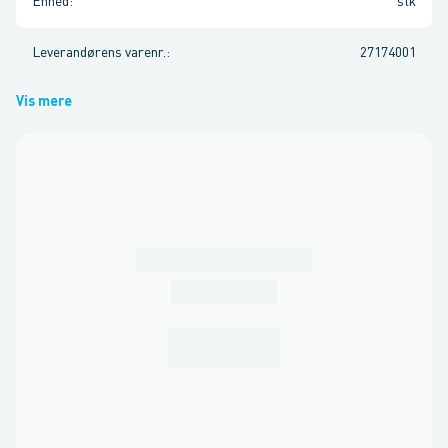
Enhed
:
stk
Leverandørens varenr.
:
27174001
Vis mere