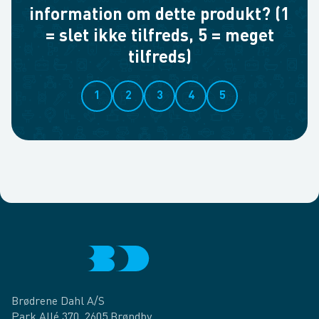
information om dette produkt? (1
= slet ikke tilfreds, 5 = meget
tilfreds)
1
2
3
4
5
Brødrene Dahl A/S
Park Allé 370, 2605 Brøndby