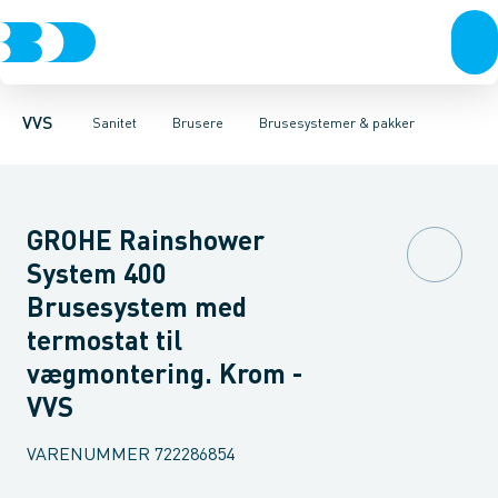
Rør & fittings
Toiletter, sæder og cisterner
Håndbrusere
Bruseslanger
Pressfittings & rør
Brusesæt
Vaske
Kuglehaner & ventiler
Armaturer
Brusestænger
Brusere
Hovedbru
Baderum
Afløb 
VVS
Sanitet
Brusere
Brusesystemer & pakker
GROHE Rainshower
System 400
Brusesystem med
termostat til
vægmontering. Krom -
VVS
VARENUMMER
722286854