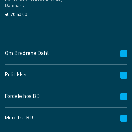
Danmark
48 78 40 00
Facebook
LinkedIn
Om Brødrene Dahl
Kundeservice
Politikker
Vagttelefon 30 10 89 89
Spørgsmål og svar
Salgs- og leveringsbetingelser
Fordele hos BD
Job og karriere
Privatlivspolitik
Fødevarekontrolrapport
Cookies
24/7
Mere fra BD
Vilkår og betingelser
BD app
BD.dk services