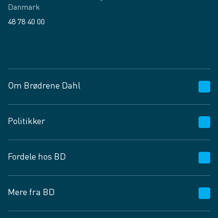
Danmark
48 78 40 00
Facebook
LinkedIn
Om Brødrene Dahl
Kundeservice
Politikker
Vagttelefon 30 10 89 89
Spørgsmål og svar
Salgs- og leveringsbetingelser
Fordele hos BD
Job og karriere
Privatlivspolitik
Fødevarekontrolrapport
Cookies
24/7
Mere fra BD
Vilkår og betingelser
BD app
BD.dk services
Mit BD