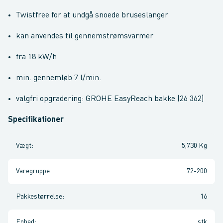
Twistfree for at undgå snoede bruseslanger
kan anvendes til gennemstrømsvarmer
fra 18 kW/h
min. gennemløb 7 l/min.
valgfri opgradering: GROHE EasyReach bakke (26 362)
Specifikationer
Vægt
:
5,730 Kg
Varegruppe
:
72-200
Pakkestørrelse
:
16
Enhed
:
stk