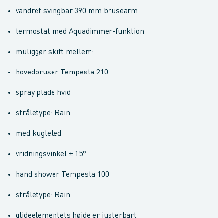
vandret svingbar 390 mm brusearm
termostat med Aquadimmer-funktion
muliggør skift mellem:
hovedbruser Tempesta 210
spray plade hvid
stråletype: Rain
med kugleled
vridningsvinkel ± 15°
hand shower Tempesta 100
stråletype: Rain
glideelementets højde er justerbart