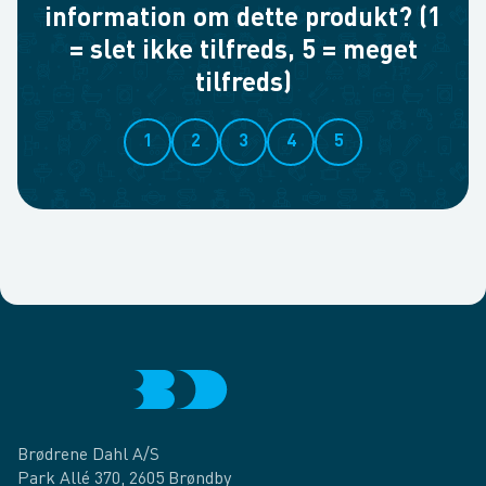
information om dette produkt? (1
= slet ikke tilfreds, 5 = meget
tilfreds)
1
2
3
4
5
Brødrene Dahl A/S
Park Allé 370, 2605 Brøndby