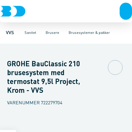
Rør & fittings
Toiletter, sæder og cisterner
Håndbrusere
Bruseslanger
Pressfittings & rør
Brusesæt
Vaske
Kuglehaner & ventiler
Armaturer
Brusestænger
Brusere
Hovedbru
Baderum
Afløb 
VVS
Sanitet
Brusere
Brusesystemer & pakker
GROHE BauClassic 210
brusesystem med
termostat 9,5l Project,
Krom - VVS
VARENUMMER
722279704