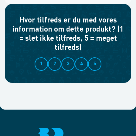
Hvor tilfreds er du med vores
information om dette produkt? (1
= slet ikke tilfreds, 5 = meget
tilfreds)
1
2
3
4
5