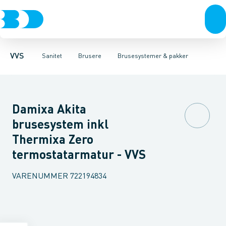
Rør & fittings
Toiletter, sæder og cisterner
Håndbrusere
Bruseslanger
Pressfittings & rør
Brusesæt
Vaske
Kuglehaner & ventiler
Armaturer
Brusestænger
Brusere
Hovedbru
Baderum
Afløb 
VVS
Sanitet
Brusere
Brusesystemer & pakker
Damixa Akita
brusesystem inkl
Thermixa Zero
termostatarmatur - VVS
VARENUMMER
722194834