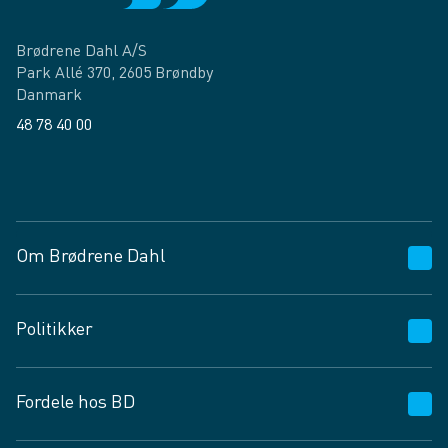
Brødrene Dahl A/S
Park Allé 370, 2605 Brøndby
Danmark
48 78 40 00
Facebook
LinkedIn
Om Brødrene Dahl
Kundeservice
Politikker
Vagttelefon 30 10 89 89
Spørgsmål og svar
Salgs- og leveringsbetingelser
Fordele hos BD
Job og karriere
Privatlivspolitik
Fødevarekontrolrapport
Cookies