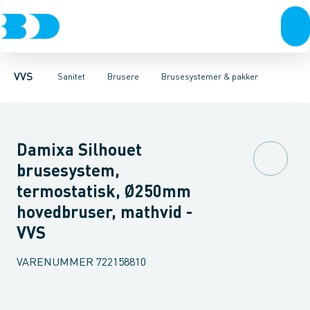
Rør & fittings
Toiletter, sæder og cisterner
Håndbrusere
Bruseslanger
Pressfittings & rør
Brusesæt
Vaske
Kuglehaner & ventiler
Armaturer
Brusestænger
Brusere
Hovedbru
Baderum
Afløb 
VVS
Sanitet
Brusere
Brusesystemer & pakker
Damixa Silhouet
brusesystem,
termostatisk, Ø250mm
hovedbruser, mathvid -
VVS
VARENUMMER
722158810