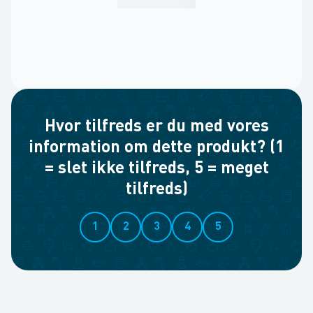
Hvor tilfreds er du med vores
information om dette produkt? (1
= slet ikke tilfreds, 5 = meget
tilfreds)
1
2
3
4
5