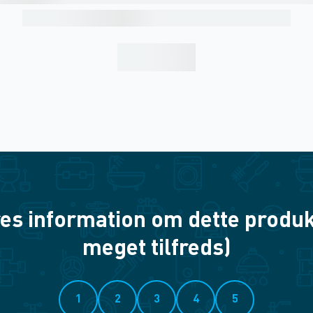
es information om dette produkt? 
meget tilfreds)
1
2
3
4
5