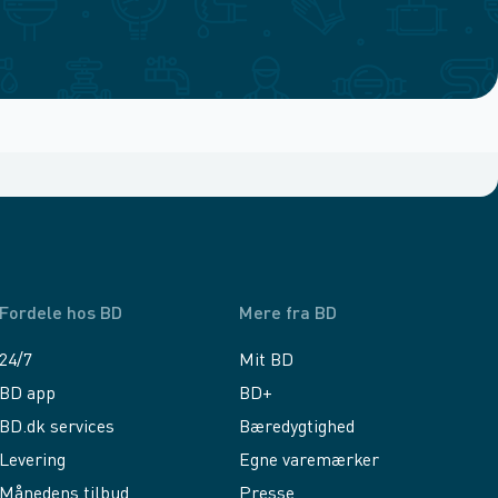
Fordele hos BD
Mere fra BD
24/7
Mit BD
BD app
BD+
BD.dk services
Bæredygtighed
Levering
Egne varemærker
Månedens tilbud
Presse