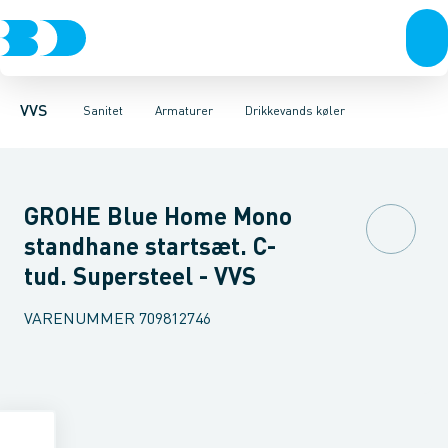
Rør & fittings
Toiletter, sæder og cisterner
Køkken armaturer
Pressfittings & rør
Håndvask armaturer
Vaske
Kuglehaner & ventiler
Armaturer
Termostatarmaturer
Brusere
Baderum
Afløb 
VVS
Sanitet
Armaturer
Drikkevands køler
GROHE Blue Home Mono
standhane startsæt. C-
tud. Supersteel - VVS
VARENUMMER
709812746