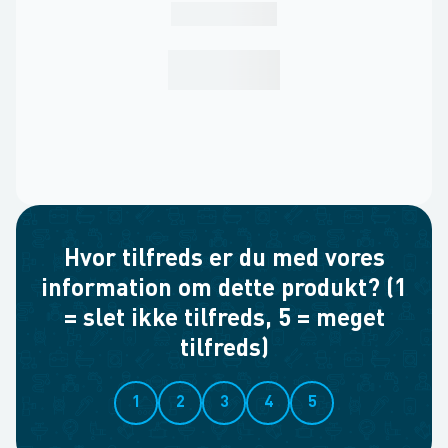
Hvor tilfreds er du med vores
information om dette produkt? (1
= slet ikke tilfreds, 5 = meget
tilfreds)
1
2
3
4
5