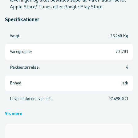
leveringen og skal bestilles seperat via en autoriseret
Apple Store/iTunes eller Google Play Store.
Specifikationer
Vægt
:
23,260 Kg
Varegruppe
:
70-201
Pakkestørrelse
:
4
Enhed
:
stk
Leverandørens varenr.
:
31498DC1
Vis mere