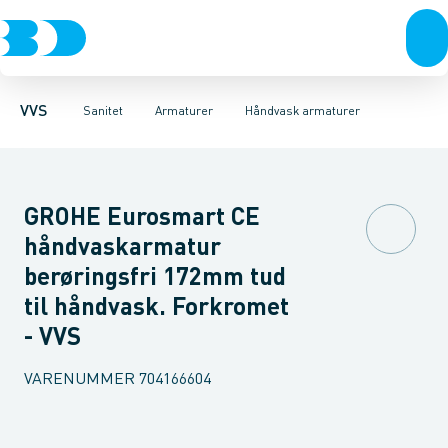
Rør & fittings
Toiletter, sæder og cisterner
Køkken armaturer
Pressfittings & rør
Håndvask armaturer
Vaske
Kuglehaner & ventiler
Armaturer
Termostatarmaturer
Brusere
Baderum
Afløb 
VVS
Sanitet
Armaturer
Håndvask armaturer
GROHE Eurosmart CE
håndvaskarmatur
berøringsfri 172mm tud
til håndvask. Forkromet
- VVS
VARENUMMER
704166604