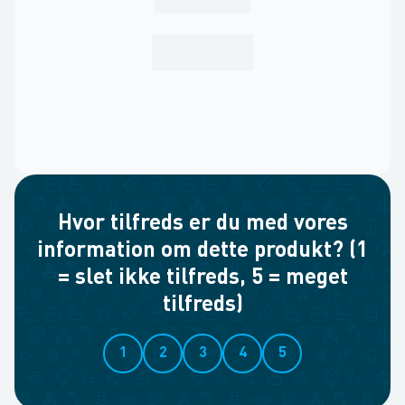
Hvor tilfreds er du med vores
information om dette produkt? (1
= slet ikke tilfreds, 5 = meget
tilfreds)
1
2
3
4
5