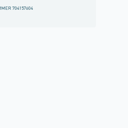
MMER
704157604