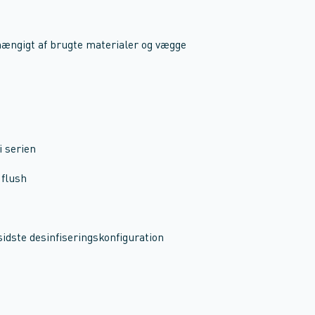
hængigt af brugte materialer og vægge
i serien
 flush
sidste desinfiseringskonfiguration