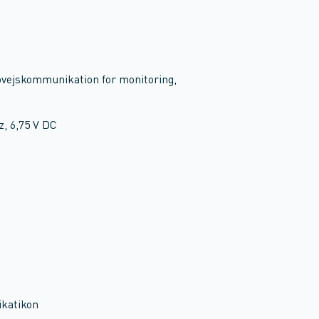
tovejskommunikation for monitoring,
, 6,75 V DC
ikatikon