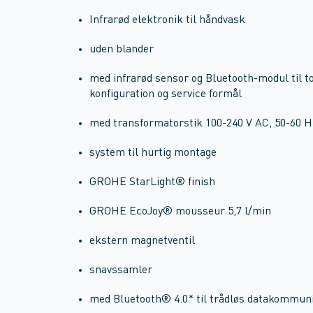
Infrarød elektronik til håndvask
uden blander
med infrarød sensor og Bluetooth-modul til 
konfiguration og service formål
med transformatorstik 100-240 V AC, 50-60 Hz
system til hurtig montage
GROHE StarLight® finish
GROHE EcoJoy® mousseur 5,7 l/min
ekstern magnetventil
snavssamler
med Bluetooth® 4.0* til trådløs datakommun