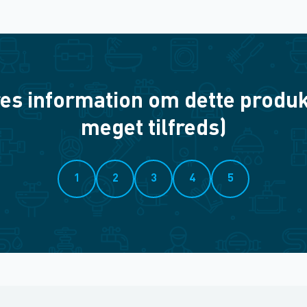
es information om dette produkt? 
meget tilfreds)
1
2
3
4
5