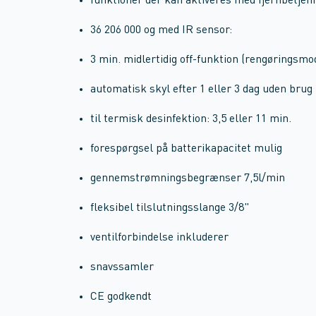
funktioner der kan aktiveres med fjernbetjen
36 206 000 og med IR sensor:
3 min. midlertidig off-funktion (rengøringsmo
automatisk skyl efter 1 eller 3 dag uden brug
til termisk desinfektion: 3,5 eller 11 min.
forespørgsel på batterikapacitet mulig
gennemstrømningsbegrænser 7,5l/min
fleksibel tilslutningsslange 3/8"
ventilforbindelse inkluderer
snavssamler
CE godkendt