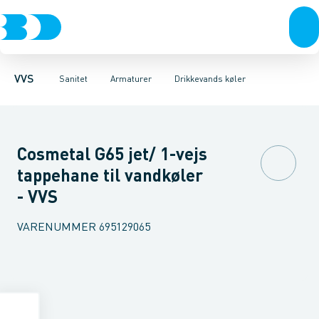
Rør & fittings
Toiletter, sæder og cisterner
Køkken armaturer
Pressfittings & rør
Håndvask armaturer
Vaske
Kuglehaner & ventiler
Armaturer
Termostatarmaturer
Brusere
Baderum
Afløb 
VVS
Sanitet
Armaturer
Drikkevands køler
Cosmetal G65 jet/ 1-vejs
tappehane til vandkøler
- VVS
VARENUMMER
695129065