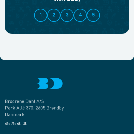
1
2
3
4
5
Brødrene Dahl A/S
Park Allé 370, 2605 Brøndby
Danmark
48 78 40 00