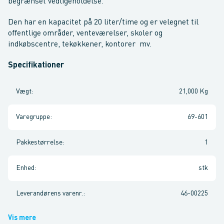
begrænset vedligeholdelse.
Den har en kapacitet på 20 liter/time og er velegnet til
offentlige områder, venteværelser, skoler og
indkøbscentre, tekøkkener, kontorer mv.
Specifikationer
Vægt
:
21,000 Kg
Varegruppe
:
69-601
Pakkestørrelse
:
1
Enhed
:
stk
Leverandørens varenr.
:
46-00225
Vis mere