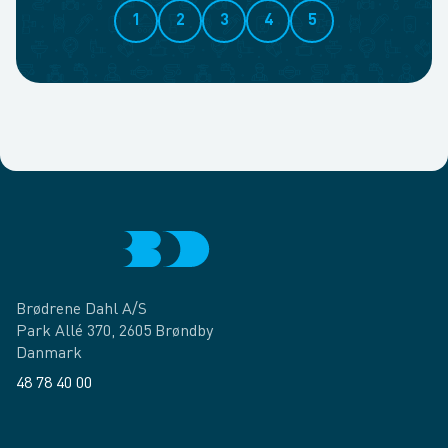
1
2
3
4
5
Brødrene Dahl A/S
Park Allé 370, 2605 Brøndby
Danmark
48 78 40 00