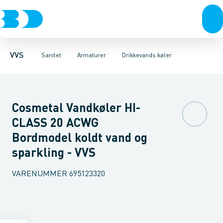
Rør & fittings
Toiletter, sæder og cisterner
Køkken armaturer
Pressfittings & rør
Håndvask armaturer
Vaske
Kuglehaner & ventiler
Armaturer
Termostatarmaturer
Brusere
Baderum
Afløb 
VVS
Sanitet
Armaturer
Drikkevands køler
Cosmetal Vandkøler HI-
CLASS 20 ACWG
Bordmodel koldt vand og
sparkling - VVS
VARENUMMER
695123320