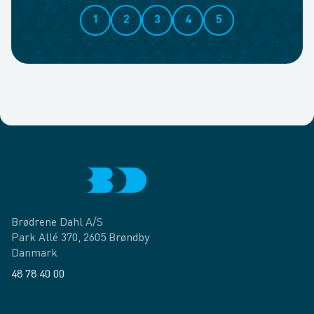
1
2
3
4
5
Brødrene Dahl A/S
Park Allé 370, 2605 Brøndby
Danmark
48 78 40 00