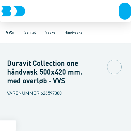
Rør & fittings
Toiletter, sæder og cisterner
Køkkenvaske
Håndvaske
Pressfittings & rør
Stålhåndvaske
Vaske
Kuglehaner & ventiler
Armaturer
Vaskerender
Brusere
Vaskekar 
Baderum
Afløb 
VVS
Sanitet
Vaske
Håndvaske
Duravit Collection one
håndvask 500x420 mm.
med overløb - VVS
VARENUMMER
626597000