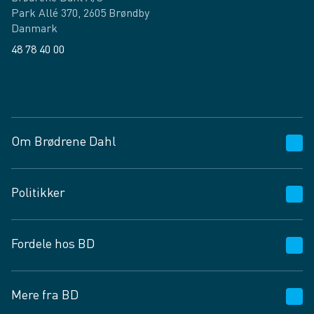
Park Allé 370, 2605 Brøndby
Danmark
48 78 40 00
Facebook
LinkedIn
Om Brødrene Dahl
Kundeservice
Politikker
Vagttelefon 30 10 89 89
Spørgsmål og svar
Salgs- og leveringsbetingelser
Fordele hos BD
Job og karriere
Privatlivspolitik
Fødevarekontrolrapport
Cookies
24/7
Mere fra BD
Vilkår og betingelser
BD app