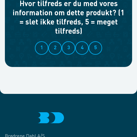
Hvor tilfreds er du med vores
information om dette produkt? (1
= slet ikke tilfreds, 5 = meget
tilfreds)
1
2
3
4
5
Brødrene Dahl A/S