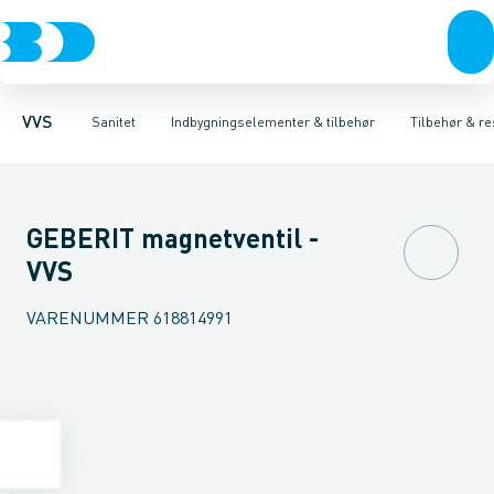
Rør & fittings
Toiletter, sæder og cisterner
Høje Indbygnings elementer
Pressfittings & rør
Lave Indbygnings elementer
Vaske
Kuglehaner & ventiler
Armaturer
Brusere
Baderum
Afløb 
Hjør
VVS
Sanitet
Indbygningselementer & tilbehør
Tilbehør & re
GEBERIT magnetventil -
VVS
VARENUMMER
618814991